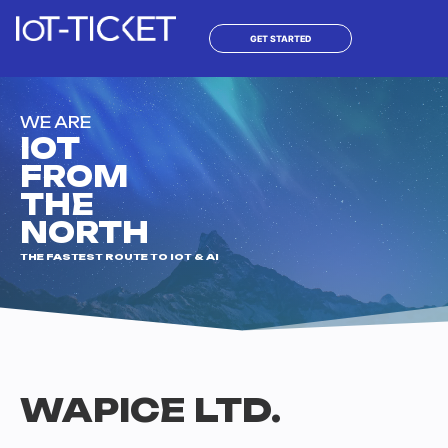
Hoppa
till
GET STARTED
innehåll
WE ARE
IOT
FROM
THE
NORTH
THE FASTEST ROUTE TO IOT & AI
WAPICE LTD.