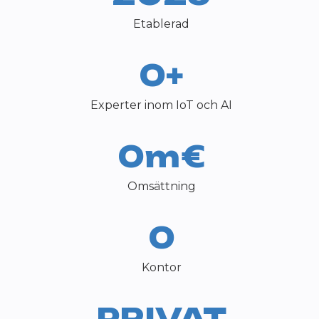
Etablerad
0+
Experter inom IoT och AI
0m€
Omsättning
0
Kontor