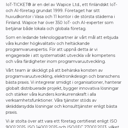
IoT-TICKET® är en del av Wapice Ltd., ett finländskt IoT-
och AI-företag grundat 1999. Företaget har sitt
huvudkontor i Vasa och 11 kontor i de största städerna i
Finland. Wapice har över 350 IoT- och AI-experter som
betjänar både lokala och globala företag.
Som en ledande teknologipartner är vårt mål att erbjuda
våra kunder högkvalitativ och heltäckande
programvaruexpertis. För att uppnå detta är vi
engagerade i att systematiskt utveckla vår kompetens
och våra färdigheter inom programvaruutveckling.
Vårt team är skickligt på att behärska konsten av
programvaruutveckling, elektronikdesign och branschens
bästa praxis. Vi integrerar smidigt i organisationer, hanterar
globalt distribuerade projekt, bygger innovativa lösningar
och stärker våra kunders konkurrenskraft i alla
verksamhetsfunktioner. Våra tjänster stöds av
skräddarsydda lösningar och konsulttjänster enligt bästa
praxis.
Vi är stolta över att vara ett företag certifierat enligt ISO
9001:2015, ISO 14001:2015 och ISO/IEC 27001:2013, vilket